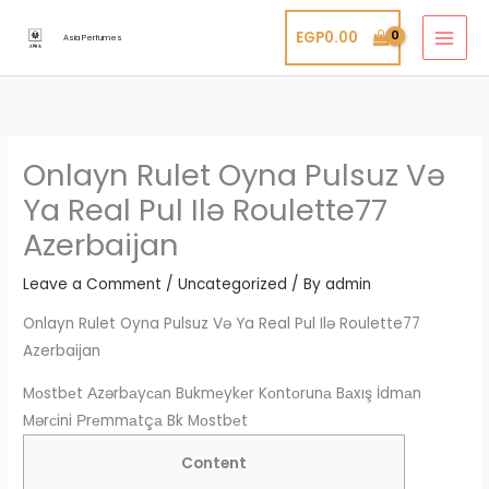
Skip
EGP
0.00
to
Asia Perfumes
content
Onlayn Rulet Oyna Pulsuz Və
Ya Real Pul Ilə Roulette77
Azerbaijan
Leave a Comment
/
Uncategorized
/ By
admin
Onlayn Rulet Oyna Pulsuz Və Ya Real Pul Ilə Roulette77
Azerbaijan
Mоstbеt Аzərbаyсаn Bukmеykеr Kоntоrunа Bаxış İdmаn
Mərсini Рrеmmаtçа Bk Mоstbеt
Content