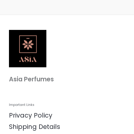
Asia Perfumes
Important Links
Privacy Policy
Shipping Details