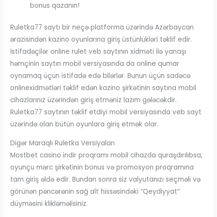
bonus qazanın!
Ruletka77 saytı bir neçə platforma üzərində Azərbaycan
ərazisindən kazino oyunlarına giriş üstünlükləri təklif edir.
İstifadəçilər online rulet veb saytının xidməti ilə yanaşı
həmçinin saytın mobil versiyasında da online qumar
oynamaq üçün istifadə edə bilərlər. Bunun üçün sadəcə
onlinexidmətləri təklif edən kazino şirkətinin saytına mobil
cihazlarınız üzərindən giriş etməniz lazım gələcəkdir.
Ruletka77 saytının təklif etdiyi mobil versiyasında veb sayt
üzərində olan bütün oyunlara giriş etmək olar.
Digər Maraqlı Ruletka Versiyaları
Mostbet casino indir proqramı mobil cihazda quraşdırılıbsa,
oyunçu mərc şirkətinin bonus və promosyon proqramına
tam giriş əldə edir. Bundan sonra siz valyutanızı seçməli və
görünən pəncərənin sağ alt hissəsindəki “Qeydiyyat”
düyməsini klikləməlisiniz.