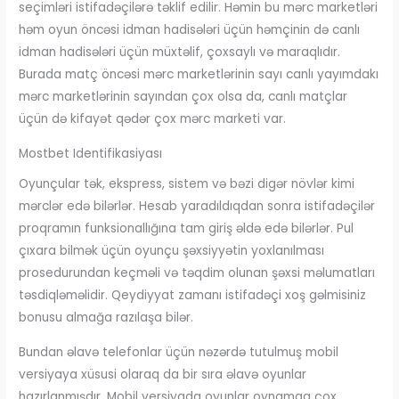
seçimləri istifadəçilərə təklif edilir. Həmin bu mərc marketləri
həm oyun öncəsi idman hadisələri üçün həmçinin də canlı
idman hadisələri üçün müxtəlif, çoxsaylı və maraqlıdır.
Burada matç öncəsi mərc marketlərinin sayı canlı yayımdakı
mərc marketlərinin sayından çox olsa da, canlı matçlar
üçün də kifayət qədər çox mərc marketi var.
Mostbet Identifikasiyası
Oyunçular tək, ekspress, sistem və bəzi digər növlər kimi
mərclər edə bilərlər. Hesab yaradıldıqdan sonra istifadəçilər
proqramın funksionallığına tam giriş əldə edə bilərlər. Pul
çıxara bilmək üçün oyunçu şəxsiyyətin yoxlanılması
prosedurundan keçməli və təqdim olunan şəxsi məlumatları
təsdiqləməlidir. Qeydiyyat zamanı istifadəçi xoş gəlmisiniz
bonusu almağa razılaşa bilər.
Bundan əlavə telefonlar üçün nəzərdə tutulmuş mobil
versiyaya xüsusi olaraq da bir sıra əlavə oyunlar
hazırlanmışdır. Mobil versiyada oyunlar oynamaq çox