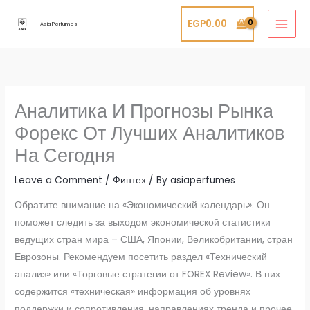
Skip
EGP
0.00
to
Asia Perfumes
content
Аналитика И Прогнозы Рынка
Форекс От Лучших Аналитиков
На Сегодня
Leave a Comment
/
Финтех
/ By
asiaperfumes
Обратите внимание на «Экономический календарь». Он
поможет следить за выходом экономической статистики
ведущих стран мира – США, Японии, Великобритании, стран
Еврозоны. Рекомендуем посетить раздел «Технический
анализ» или «Торговые стратегии от FOREX Review». В них
содержится «техническая» информация об уровнях
поддержки и сопротивления, направлениях тренда и прочее.