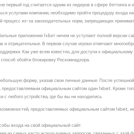
не первый год считается одним из лидеров в сфере беттинга и 
ться услугами компании, необходимо пройти процедуру входа на
й процесс из-за законодательных норм, запрещающих принимать
ильные приложения 1хБет ничем не уступают полной версии сай
ак и отрицательные. В первом случае игроки отмечают многообр
оддержки. Как уже всем известно, для доступа к официальному 
 способ обойти блокировку Роскомнадзора.
небольшую форму, указав свои личные данные. После успешной 
, предоставляемым официальным сайтом один 1xbet. Кроме того
ки с любого устройства, где бы вы ни находились.
 возможностей, предоставляемых официальным сайтом 1xbet, н
собы входа на свой официальный сайт.
ним из самых часто используемых запросов, связанных с этой б