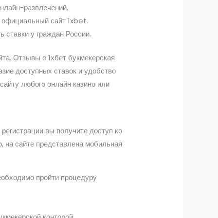
онлайн-развлечений.
 официальный сайт 1xbet.
 ставки у граждан России.
та. Отзывы о 1хбет букмекерская
азие доступных ставок и удобство
сайту любого онлайн казино или
регистрации вы получите доступ ко
, на сайте представлена мобильная
еобходимо пройти процедуру
укмекерской конторой.