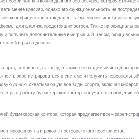
ет собой полную копию данного веб ресурса, которая отличаетс
ядеть менее красиво, однако его функциональность не пострада
ения коэффициентов и так далее. Также многие игроки использ
тформы для анализа предстоящих встреч. Также на официальном 
чу и получить дополнительные выигрыши. В целом, официальный
ельной игры на деньги.
 спорта, чемпионат, встречу, а также необходимый исход выбра
ожность зарегистрироваться в системе и получить персональный
ровую линию, охватывающую все виды спорта, включая киберсп
свещают работу букмекерских контор, получить в сообщении об
чей букмекерская контора, которая предлагает всем зарегистри
риентированная на игроков с постсоветского пространства.