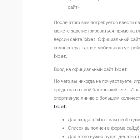
сайт».
После этого вам потребуется ввести св
можете зарегистрироваться прямо на г
версии сайта 1xbet. Официальный сайт 
компьютера, так и с мобильного устрой
1xbet.
Вход на официальный сайт 1xbet
Но чего вы никогда не почувствуете, иг
средства на свой банковский счет. И, 
спортивную линию с большим количеств
1xbet
.
Для входа в 1xbet вам необходим
Список выполнен в форме сайдба
Для этого нужно будет делать ст