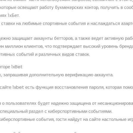
которые освещают работу букмекерских контор, получить в соо
иях 1хБет.
 ставки на любимые спортивные события и наслаждаться азарт
ежно защищает аккаунты бетторов, а также ведет активную раб
дин миллион клиентов, что подтверждает высокий уровень брен
тивных событий и различных видов ставок.
нторе 1xBet
х, запрашивая дополнительную верификацию аккаунта.
 сайте 1xbet есть функция восстановления пароля, которая помо
я о пользователях будет надежно защищена от несанкционирова
 специальный раздел с киберспортивными событиями.
киберспортивные события, гости найдут на сайте настольные игр