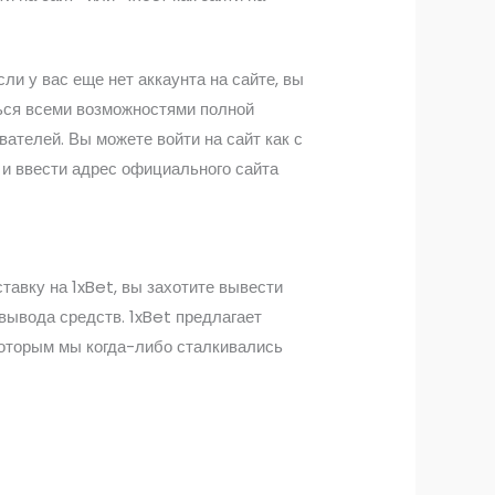
ли у вас еще нет аккаунта на сайте, вы
ться всеми возможностями полной
ателей. Вы можете войти на сайт как с
 и ввести адрес официального сайта
 ставку на 1xBet, вы захотите вывести
 вывода средств. 1xBet предлагает
которым мы когда-либо сталкивались