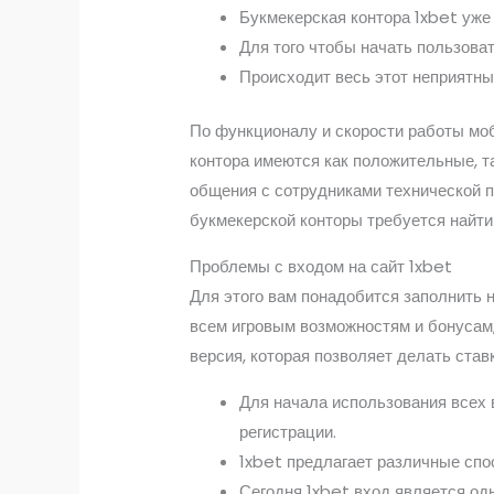
Букмекерская контора 1xbet уже 
Для того чтобы начать пользова
Происходит весь этот неприятны
По функционалу и скорости работы моб
контора имеются как положительные, т
общения с сотрудниками технической п
букмекерской конторы требуется найти
Проблемы с входом на сайт 1xbet
Для этого вам понадобится заполнить 
всем игровым возможностям и бонусам
версия, которая позволяет делать став
Для начала использования всех
регистрации.
1xbet предлагает различные спо
Сегодня 1xbet вход является од