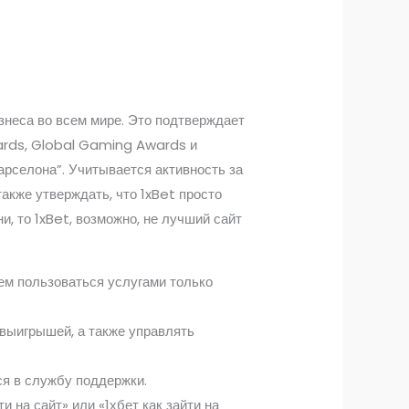
знеса во всем мире. Это подтверждает
ards, Global Gaming Awards и
рселона”. Учитывается активность за
акже утверждать, что 1xBet просто
и, то 1xBet, возможно, не лучший сайт
ем пользоваться услугами только
выигрышей, а также управлять
ся в службу поддержки.
 на сайт» или «1хбет как зайти на