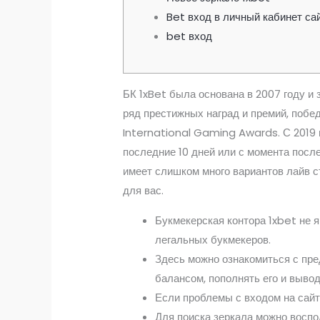
Bet вход в личный кабинет са
bet вход
БК 1xBet была основана в 2007 году и
ряд престижных наград и премий, поб
International Gaming Awards. С 2019 
последние 10 дней или с момента посл
имеет слишком много вариантов лайв ст
для вас.
Букмекерская контора 1xbet не 
легальных букмекеров.
Здесь можно ознакомиться с пре
балансом, пополнять его и вывод
Если проблемы с входом на сайт
Для поиска зеркала можно воспол