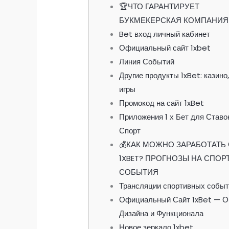
🏆ЧТО ГАРАНТИРУЕТ
БУКМЕКЕРСКАЯ КОМПАНИЯ 
Bet вход личный кабинет
Официальный сайт 1xbet
Линия Событий
Другие продукты 1xBet: казино,
игры
Промокод на сайт 1xBet
Приложения 1 х Бет для Ставо
Спорт
💰КАК МОЖНО ЗАРАБОТАТЬ 
1XBET? ПРОГНОЗЫ НА СПО
СОБЫТИЯ
Трансляции спортивных собы
Официальный Сайт 1xBet — О
Дизайна и Функционала
Новое зеркало 1xbet