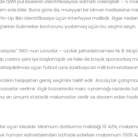
də QIWI pul kisəsinin identifikasiyası xidməti ödənişlidir – 5
m edə bilər. Buna görə də, müəyyən bir idman hadisəsinə mərc
n-Up ilkin identifikasiya üçün interfeysə malikdir. Əgər nədə
üştərinin bukmeker kontorunu yoxlamaq üçün bu seçimi seçin.
siasiyası” SRO-nun üzvüdür – üzvlük şəhadətnaməsi № 8. Müştə
n-Up casino yeni işə başlamışdır və hələ də böyük sponsorluq müq
ulyarlaşdırılması üçün futbol üzrə Azərbaycan milli komandasının 
ərin həqiqətən geniş seçimini təklif edir. Ancaq bir çatışmaz
 bazarlar verilmir. Kiçik bazarlarda mərc oynamağı nəzərdə tuta
z ən ümumi statistik məlumatlar verilir və davam edən hadisəl
lar üçün idealdır. Minimum doldurma məbləği 10 AZN, maksim
ə Yumani xidmətlərindən istifadə edərkən maksimum 1500 AZ