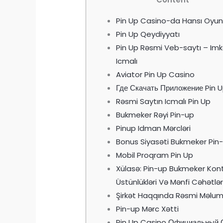
Pin Up Casino-da Hansı Oyun
Pin Up Qeydiyyatı
Pin Up Rəsmi Veb-saytı – Imk
Icmalı
Aviator Pin Up Casino
Где Скачать Приложение Pin 
Rəsmi Saytın Icmalı Pin Up
Bukmeker Rəyi Pin-up
Pinup Idman Mərcləri
Bonus Siyasəti Bukmeker Pin
Mobil Proqram Pin Up
Xülasə: Pin-up Bukmeker Kon
Üstünlükləri Və Mənfi Cəhətlər
Şirkət Haqqında Rəsmi Məlu
Pin-up Mərc Xətti
Pin Up Casino Официальный 