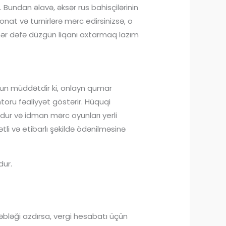
. Bundan əlavə, əksər rus bahisçilərinin
onat və turnirlərə mərc edirsinizsə, o
hər dəfə düzgün liqanı axtarmaq lazım
zun müddətdir ki, onlayn qumar
toru fəaliyyət göstərir. Hüquqi
xdur və idman mərc oyunları yerli
tli və etibarlı şəkildə ödənilməsinə
dur.
bləği azdırsa, vergi hesabatı üçün