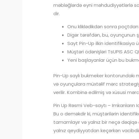
məbləğlərdə eyni məhdudiyyətlərlə sa
dir.
Onu kliklədikdən sonra poçtdan 
Digər tərəfdən, bu, oyunçunun ş
Sayt Pin-Up ilkin identifikasiya 
Müştəri ödənişləri TsUPIS ASC QI
Yeni başlayanlar üçün bu bukm
Pin-Up saylı bukmeker kontorundakı ma
və oyunçulara müxtəlif mərc strategi
verilir. Kombinə edilmiş və xüsusi m
Pin Up Rəsmi Veb-saytı – Imkanların I
Bu o deməkdir ki, müştərilərin identif
tamamlayır və yalnız bir neçə dəqiqə 
yalnız qeydiyyatdan keçərkən vacibdir