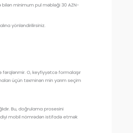
ə bilən minimum pul məbləği 30 AZN-
a yönləndirilirsiniz.
 fərqlənmir. O, keyfiyyətcə formalaşır
rmaları üçün təxminən min yarım seçim
lıdır. Bu, doğrulama prosesini
eçdiyi mobil nömrədən istifadə etmək