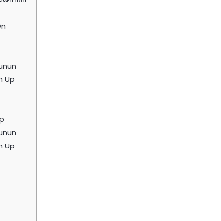
Ən
runun
in Up
Up
runun
in Up