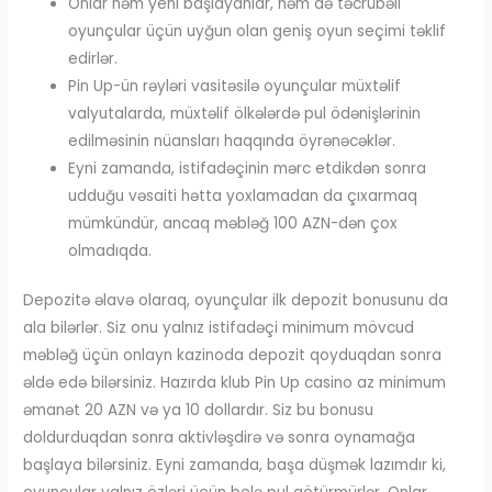
Onlar həm yeni başlayanlar, həm də təcrübəli
oyunçular üçün uyğun olan geniş oyun seçimi təklif
edirlər.
Pin Up-ün rəyləri vasitəsilə oyunçular müxtəlif
valyutalarda, müxtəlif ölkələrdə pul ödənişlərinin
edilməsinin nüansları haqqında öyrənəcəklər.
Eyni zamanda, istifadəçinin mərc etdikdən sonra
udduğu vəsaiti hətta yoxlamadan da çıxarmaq
mümkündür, ancaq məbləğ 100 AZN-dən çox
olmadıqda.
Depozitə əlavə olaraq, oyunçular ilk depozit bonusunu da
ala bilərlər. Siz onu yalnız istifadəçi minimum mövcud
məbləğ üçün onlayn kazinoda depozit qoyduqdan sonra
əldə edə bilərsiniz. Hazırda klub Pin Up casino az minimum
əmanət 20 AZN və ya 10 dollardır. Siz bu bonusu
doldurduqdan sonra aktivləşdirə və sonra oynamağa
başlaya bilərsiniz. Eyni zamanda, başa düşmək lazımdır ki,