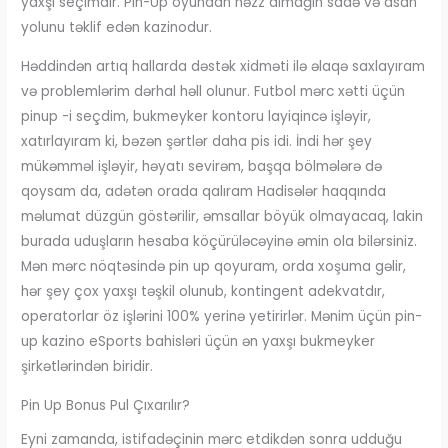
yaxşı seçimdir. Pin-Up oyundan həzz almağın sadə və asan
yolunu təklif edən kazinodur.
Həddindən artıq hallarda dəstək xidməti ilə əlaqə saxlayıram
və problemlərim dərhal həll olunur. Futbol mərc xətti üçün
pinup -i seçdim, bukmeyker kontoru layiqincə işləyir,
xatırlayıram ki, bəzən şərtlər daha pis idi. İndi hər şey
mükəmməl işləyir, həyatı sevirəm, başqa bölmələrə də
qoysam da, adətən orada qalıram Hadisələr haqqında
məlumat düzgün göstərilir, əmsallar böyük olmayacaq, lakin
burada uduşların hesaba köçürüləcəyinə əmin ola bilərsiniz.
Mən mərc nöqtəsində pin up qoyuram, orda xoşuma gəlir,
hər şey çox yaxşı təşkil olunub, kontingent adekvatdır,
operatorlar öz işlərini 100% yerinə yetirirlər. Mənim üçün pin-
up kazino eSports bahisləri üçün ən yaxşı bukmeyker
şirkətlərindən biridir.
Pin Up Bonus Pul Çıxarılır?
Eyni zamanda, istifadəçinin mərc etdikdən sonra udduğu