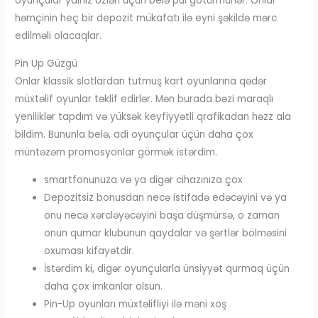
oyunçular yalnız özləri üçün belə pul götürmürlər. Onlar
həmçinin heç bir depozit mükafatı ilə eyni şəkildə mərc
edilməli olacaqlar.
Pin Up Güzgü
Onlar klassik slotlardan tutmuş kart oyunlarına qədər
müxtəlif oyunlar təklif edirlər. Mən burada bəzi maraqlı
yeniliklər tapdım və yüksək keyfiyyətli qrafikadan həzz ala
bildim. Bununla belə, adi oyunçular üçün daha çox
müntəzəm promosyonlar görmək istərdim.
smartfonunuza və ya digər cihazınıza çox
Depozitsiz bonusdan necə istifadə edəcəyini və ya
onu necə xərcləyəcəyini başa düşmürsə, o zaman
onun qumar klubunun qaydalar və şərtlər bölməsini
oxuması kifayətdir.
İstərdim ki, digər oyunçularla ünsiyyət qurmaq üçün
daha çox imkanlar olsun.
Pin-Up oyunları müxtəlifliyi ilə məni xoş