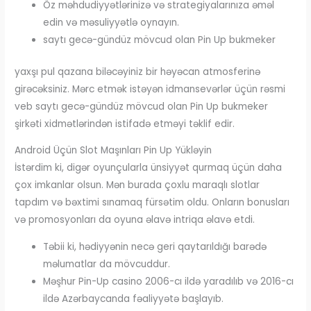
Öz məhdudiyyətlərinizə və strategiyalarınıza əməl
edin və məsuliyyətlə oynayın.
saytı gecə-gündüz mövcud olan Pin Up bukmeker
yaxşı pul qazana biləcəyiniz bir həyəcan atmosferinə
girəcəksiniz. Mərc etmək istəyən idmansevərlər üçün rəsmi
veb saytı gecə-gündüz mövcud olan Pin Up bukmeker
şirkəti xidmətlərindən istifadə etməyi təklif edir.
Android Üçün Slot Maşınları Pin Up Yükləyin
İstərdim ki, digər oyunçularla ünsiyyət qurmaq üçün daha
çox imkanlar olsun. Mən burada çoxlu maraqlı slotlar
tapdım və bəxtimi sınamaq fürsətim oldu. Onların bonusları
və promosyonları da oyuna əlavə intriqa əlavə etdi.
Təbii ki, hədiyyənin necə geri qaytarıldığı barədə
məlumatlar da mövcuddur.
Məşhur Pin-Up casino 2006-cı ildə yaradılıb və 2016-cı
ildə Azərbaycanda fəaliyyətə başlayıb.