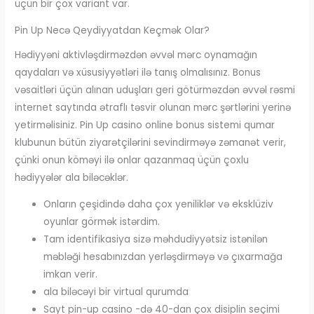
üçün bir çox variant var.
Pin Up Necə Qeydiyyatdan Keçmək Olar?
Hədiyyəni aktivləşdirməzdən əvvəl mərc oynamağın
qaydaları və xüsusiyyətləri ilə tanış olmalısınız. Bonus
vəsaitləri üçün alınan uduşları geri götürməzdən əvvəl rəsmi
internet saytında ətraflı təsvir olunan mərc şərtlərini yerinə
yetirməlisiniz. Pin Up casino online bonus sistemi qumar
klubunun bütün ziyarətçilərini sevindirməyə zəmanət verir,
çünki onun köməyi ilə onlar qazanmaq üçün çoxlu
hədiyyələr ala biləcəklər.
Onların çeşidində daha çox yeniliklər və eksklüziv
oyunlar görmək istərdim.
Tam identifikasiya sizə məhdudiyyətsiz istənilən
məbləği hesabınızdan yerləşdirməyə və çıxarmağa
imkan verir.
ala biləcəyi bir virtual qurumda
Sayt pin-up casino -də 40-dan çox disiplin seçimi