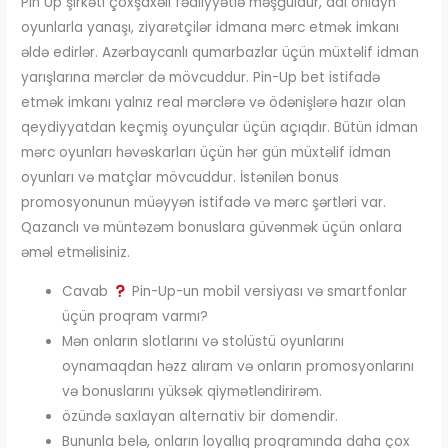
Pin Up şirkəti çoxşaxəli fəaliyyətlə məşğuldur, adi onlayn
oyunlarla yanaşı, ziyarətçilər idmana mərc etmək imkanı
əldə edirlər. Azərbaycanlı qumarbazlar üçün müxtəlif idman
yarışlarına mərclər də mövcuddur. Pin-Up bet istifadə
etmək imkanı yalnız real mərclərə və ödənişlərə hazır olan
qeydiyyatdan keçmiş oyunçular üçün açıqdır. Bütün idman
mərc oyunları həvəskarları üçün hər gün müxtəlif idman
oyunları və matçlar mövcuddur. İstənilən bonus
promosyonunun müəyyən istifadə və mərc şərtləri var.
Qazanclı və müntəzəm bonuslara güvənmək üçün onlara
əməl etməlisiniz.
Cavab
Pin-Up-un mobil versiyası və smartfonlar
üçün proqram varmı?
Mən onların slotlarını və stolüstü oyunlarını
oynamaqdan həzz alıram və onların promosyonlarını
və bonuslarını yüksək qiymətləndirirəm.
özündə saxlayan alternativ bir domendir.
Bununla belə, onların loyallıq proqramında daha çox