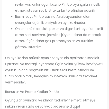
rəylər var, onlar üçün kazino Pin Up oyunçularını cəlb
etmək istəyən rəqib strukturlar tərəfindən ödənilir.
Rəsmi sayt Pin Up casino Azərbaycandan olan
oyunçular üçün lisenziyalı onlayn kazinodur.
Onların müxtəlif slot, poker və digər kart oyunları təklif
etmələrini sevirəm. [newline]Oyunu daha da maraqlı
etmək üçün daha çox promosyonlar və turnirlər
görmək istərdim.
Onlayn kazino müasir oyun sənayesinin ayrılmaz hissəsidir.
Qazanclı və maraqlı oynamaq üçün yalnız yüksək keyfiyyətli
oyun klublarını seçməlisiniz. Onlar təhlükəsiz, etibarlı və
funksional olmalı, həmçinin müntəzəm uduşlara zəmanət
verməlidirlər.
Bonuslar Və Promo Kodları Pin Up
Oyunçular oyunlara və idman tədbirlərinə mərc etməyə
imkan verən sadə qeydiyyat prosesinə diqqət