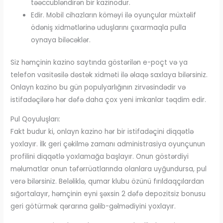
təəccübləndirən bir kazinodur.
Edir. Mobil cihazların köməyi ilə oyunçular müxtəlif
ödəniş xidmətlərinə uduşlarını çıxarmaqla pulla
oynaya biləcəklər.
Siz həmçinin kazino saytında göstərilən e-poçt və ya
telefon vasitəsilə dəstək xidməti ilə əlaqə saxlaya bilərsiniz.
Onlayn kazino bu gün populyarlığının zirvəsindədir və
istifadəçilərə hər dəfə daha çox yeni imkanlar təqdim edir.
Pul Qoyuluşları:
Fakt budur ki, onlayn kazino hər bir istifadəçini diqqətlə
yoxlayır. İlk geri çəkilmə zamanı administrasiya oyunçunun
profilini diqqətlə yoxlamağa başlayır. Onun göstərdiyi
məlumatlar onun təfərrüatlarında olanlara uyğundursa, pul
verə bilərsiniz. Beləliklə, qumar klubu özünü fırıldaqçılardan
sığortalayır, həmçinin eyni şəxsin 2 dəfə depozitsiz bonusu
geri götürmək qərarına gəlib-gəlmədiyini yoxlayır.