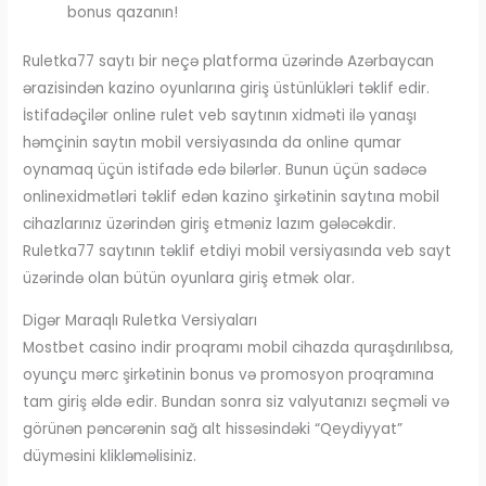
bonus qazanın!
Ruletka77 saytı bir neçə platforma üzərində Azərbaycan
ərazisindən kazino oyunlarına giriş üstünlükləri təklif edir.
İstifadəçilər online rulet veb saytının xidməti ilə yanaşı
həmçinin saytın mobil versiyasında da online qumar
oynamaq üçün istifadə edə bilərlər. Bunun üçün sadəcə
onlinexidmətləri təklif edən kazino şirkətinin saytına mobil
cihazlarınız üzərindən giriş etməniz lazım gələcəkdir.
Ruletka77 saytının təklif etdiyi mobil versiyasında veb sayt
üzərində olan bütün oyunlara giriş etmək olar.
Digər Maraqlı Ruletka Versiyaları
Mostbet casino indir proqramı mobil cihazda quraşdırılıbsa,
oyunçu mərc şirkətinin bonus və promosyon proqramına
tam giriş əldə edir. Bundan sonra siz valyutanızı seçməli və
görünən pəncərənin sağ alt hissəsindəki “Qeydiyyat”
düyməsini klikləməlisiniz.