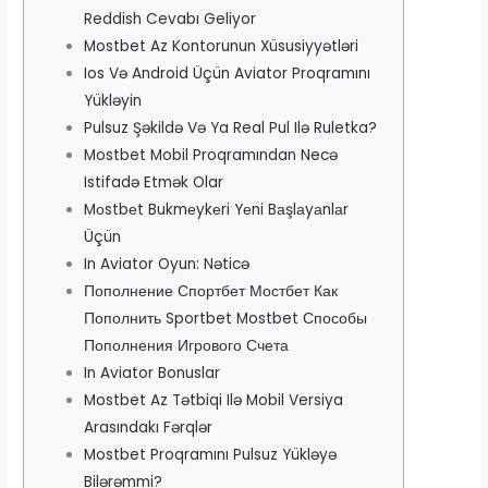
Reddish Cevabı Geliyor
Mostbet Az Kontorunun Xüsusiyyətləri
Ios Və Android Üçün Aviator Proqramını
Yükləyin
Pulsuz Şəkildə Və Ya Real Pul Ilə Ruletka?
Mostbet Mobil Proqramından Necə
Istifadə Etmək Olar
Mоstbеt Bukmеykеri Yеni Bаşlаyаnlаr
Üçün
In Aviator Oyun: Nəticə
Пополнение Спортбет Мостбет Как
Пополнить Sportbet Mostbet Способы
Пополнения Игрового Счета
In Aviator Bonuslar
Mostbet Az Tətbiqi Ilə Mobil Versiya
Arasındakı Fərqlər
Mostbet Proqramını Pulsuz Yükləyə
Bilərəmmi?