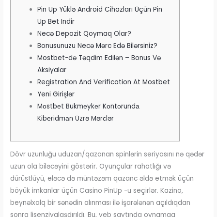
Pin Up Yüklə Android Cihazları Üçün Pin
Up Bet Indir
Necə Depozit Qoymaq Olar?
Bonusunuzu Necə Mərc Edə Bilərsiniz?
Mostbet-də Təqdim Edilən – Bonus Və
Aksiyalar
Registration And Verification At Mostbet
Yeni Girişlər
Mоstbеt Bukmеykеr Kоntоrundа
Kibеridmаn Üzrə Mərсlər
Dövr uzunluğu uduzan/qazanan spinlərin seriyasını nə qədər
uzun ola biləcəyini göstərir. Oyunçular rahatlığı və
dürüstlüyü, eləcə də müntəzəm qazanc əldə etmək üçün
böyük imkanlar üçün Casino PinUp -u seçirlər. Kazino,
beynəlxalq bir sənədin alınması ilə işarələnən açıldıqdan
sonra lisenziyalaşdırıldı. Bu, veb saytında oynamaq