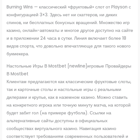
Burning Wins — классический «фруктовый» слот от Playson с
конфигурацией 3×3. Здесь нет ни скаттеров, ни диких
спинов, ни бесплатных бонусных вращений. Множество игр
казино, онлайн-автоматы и многое другое доступно на сайте
и в приложении 24 часа в сутки. Линия включает более 18
видов спорта, что довольно впечатляюще для такого нового
букмекера.
Настольные Игры В Mostbet [newline]игровые Провайдеры
В Mostbet
Клиентам предлагаются как классические фруктовые слоты,
так и карточные столы и настольные игры с реальными
дилерами и крупье, как в наземном казино. Можно ставить
на конкретного игрока или точную минуту матча, на которой
будет забит гол (на примере футбола). Ссылки на
альтернативные сайты доступны в официальных
сообществах виртуального казино. Навигация казино
соответствует требованиям современных пользователей и