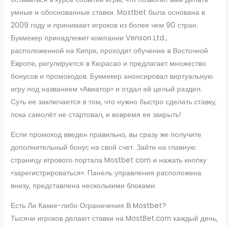
умные и обоснованные ставки. Mostbet была основана в
2009 году и принимает игроков из более чем 90 стран.
Букмекер принадлежит компании Venson Ltd.,
расположенной на Кипре, проходит обучение в Восточной
Европе, регулируется в Кюрасао и предлагает множество
бонусов и промокодов. Букмекер анонсировал виртуальную
игру под названием «Авиатор» и отдал ей целый раздел.
Суть ее заключается в том, что нужно быстро сделать ставку,
пока самолёт не стартовал, и вовремя ее закрыть!
Если промокод введен правильно, вы сразу же получите
дополнительный бонус на свой счет. Зайти на главную
страницу игрового портала Mostbet com и нажать кнопку
«зарегистрироваться». Панель управления расположена
внизу, представлена несколькими блоками.
Есть Ли Какие-либо Ограничения В Mostbet?
Тысячи игроков делают ставки на MostBet.com каждый день,