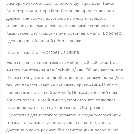
распоряжение больше полезного функционала. Также
букмекерская контора Мостбет после предоставления
документов сможет восстановить аккаунт проще, а
мошенники не смогут завладеть вашими средствами в
Казахстане. Это «сказочный» игровой автомат от Booongo,
вдохновленный сказкой о Белоснежке.
Настольные Игры Mostbet Uz Online
Если вы решите использовать мобильный сайт Mostbet
вместо приложения для Android и/или iOS или версии для
ПК, вы не упустите ни одной акции или преимущества. Для
тех, кто предпочитает не скачивать приложение Mostbet,
оно является отличной заменой. Пользовательский опыт
ориентирован на мобильное устройство, что позволяет
быстро добраться до нужного места. Этот раздел
недоступен для тестового открытия и подразумевает игру
только на реальные деньги. Основная часть каталога
доступна в демо-режиме без регистрации и пополнения