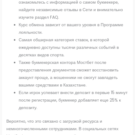
ознакомьтесь с информацией о самом букмекере,
найдите независимые отзывы в Сети и внимательно
изучите раздел FAQ.
Курс обмена зависит от вашего уровня в Программе
лояльности.
Самая обширная категория ставок, в которой
ежедневно доступны тысячи различных событий в
десятках видов спорта.
Также букмекерская контора Мостбет после
предоставления документов сможет восстановить
аккаунт проще, а мошенники не смогут завладеть
вашими средствами в Казахстане.
Если игрок успевает внести депозит в первые 15 минут
после регистрации, букмекер добавляет еще 25% к
депозиту.
Вероятно, что это связано с загрузкой ресурса и
немногочисленными сотрудниками. В социальных сетях