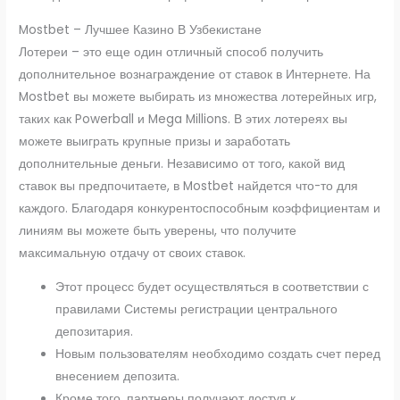
Mostbet – Лучшее Казино В Узбекистане
Лотереи – это еще один отличный способ получить
дополнительное вознаграждение от ставок в Интернете. На
Mostbet вы можете выбирать из множества лотерейных игр,
таких как Powerball и Mega Millions. В этих лотереях вы
можете выиграть крупные призы и заработать
дополнительные деньги. Независимо от того, какой вид
ставок вы предпочитаете, в Mostbet найдется что-то для
каждого. Благодаря конкурентоспособным коэффициентам и
линиям вы можете быть уверены, что получите
максимальную отдачу от своих ставок.
Этот процесс будет осуществляться в соответствии с
правилами Системы регистрации центрального
депозитария.
Новым пользователям необходимо создать счет перед
внесением депозита.
Кроме того, партнеры получают доступ к