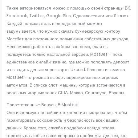
Также авторизоваться можно с помощью своей страницы ВК,
Facebook, Twitter, Google Plus, Одноклассники или Steam.
Каждый пользователь в определенный момент
задумывается, что нужно скачать букмекерскую контору
Мостбет для постоянного повышения собственных доходов.
Невозможно работать с сайтом вне дома, если вы
пользуетесь только настольной версией. MostBet – пока
единственное онлайн-казино, где можно пополнять депозит
и выводить деньги через карты Uzcard. Главная изюминка
MostBet – огромный выбор лицензированных игровых
автоматов. В списке слот-машины, которые встречаются в
реальных игорных зонах США, Макао, Сингапура, Европы.
Приветственные Бонусы В Mostbet
Они используют новейшие технологии шифрования, чтобы
гарантировать сохранность и безопасность всех ваших
данных. Кроме того, служба поддержки всегда готова
ответить на любые ваши вопросы и проблемы. Для тех, кто