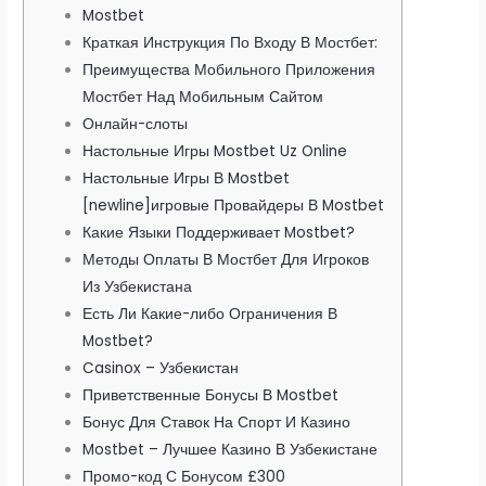
Mostbet
Краткая Инструкция По Входу В Мостбет:
Преимущества Мобильного Приложения
Мостбет Над Мобильным Сайтом
Онлайн-слоты
Настольные Игры Mostbet Uz Online
Настольные Игры В Mostbet
[newline]игровые Провайдеры В Mostbet
Какие Языки Поддерживает Mostbet?
Методы Оплаты В Мостбет Для Игроков
Из Узбекистана
Есть Ли Какие-либо Ограничения В
Mostbet?
Casinox – Узбекистан
Приветственные Бонусы В Mostbet
Бонус Для Ставок На Спорт И Казино
Mostbet – Лучшее Казино В Узбекистане
Промо-код С Бонусом £300