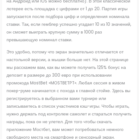
на Андроид или iOS можно бесплатно). В этой классической
лотерее есть площадка с цифрами от 1 до 20. Партия игры
запускается после подбора цифр и определения номинала
ставки. Так, если гемблер успешно угадает 10 из 10 значений,
он сможет выиграть крупную сумму в 1000 раз
превышающую номинал ставки.
Это удобно, потому что экран значительно отличается от
настольной версии, а мышки больше нет. На этой странице
мы расскажем вам, как вы можете получить 125% бонус на
депозит в размере до 300 евро при использовании
промокода MostBet «MOSTBETPT». Любая сессия в живом
покер-руме начинается с похода к главной стойке. Здесь вы
регистрируетесь в выбранном вами турнире или
записываетесь в список участников кэш-игры. Чтобы играть,
нужно держать под контролем самолет и стараться получить
награды, пока он не улетел. Для того чтобы скачать
приложение Мостбет, вам может потребоваться немного
свободного места на смартфоне и сенсорный экран.