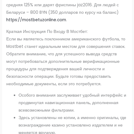
средняя 125% или дарят фриспины jaz2016. Для людей с
Беларуси – 800 BYN (350 долларов по курсу на баланс)
https://mostbetuzonline.com
.
Краткая Инструкция По Входу В Мостбет:
Если вы являетесь поклонником американского футбола, то
Mostbet станет идеальным местом для совершения ставок.
Обратите внимание, что для успешного вывода средств
могут потребоваться дополнительные верификационные
процедуры для подтверждения вашей личности и
безопасности операции. Будьте готовы предоставить
необходимые документы, если это потребуется.
Особого внимания заслуживает удобный интерфейс и
продвинутая навигационная панель, дополненная
всевозможными фильтрами.
Здесь установлены не копии, а именно оригиналы, где
вознаграждение казино установлено издателем и не
меняется вручную.