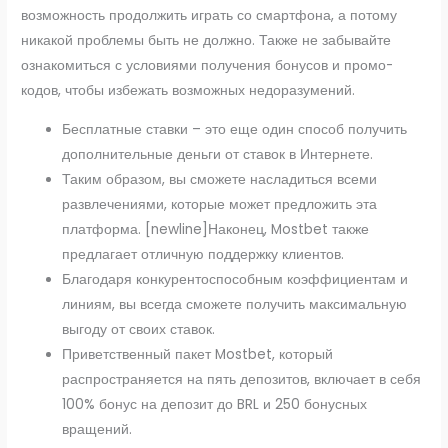
возможность продолжить играть со смартфона, а потому
никакой проблемы быть не должно. Также не забывайте
ознакомиться с условиями получения бонусов и промо-
кодов, чтобы избежать возможных недоразумений.
Бесплатные ставки – это еще один способ получить
дополнительные деньги от ставок в Интернете.
Таким образом, вы сможете насладиться всеми
развлечениями, которые может предложить эта
платформа. [newline]Наконец, Mostbet также
предлагает отличную поддержку клиентов.
Благодаря конкурентоспособным коэффициентам и
линиям, вы всегда сможете получить максимальную
выгоду от своих ставок.
Приветственный пакет Mostbet, который
распространяется на пять депозитов, включает в себя
100% бонус на депозит до BRL и 250 бонусных
вращений.