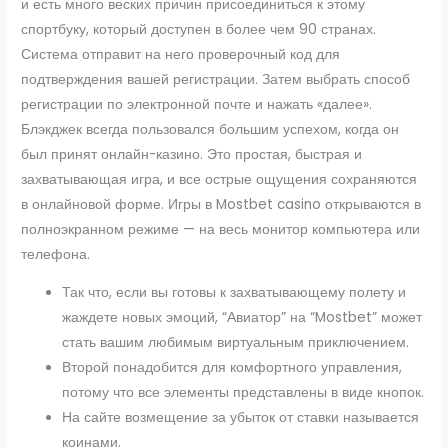
и есть много веских причин присоединиться к этому
спортбуку, который доступен в более чем 90 странах.
Система отправит на него проверочный код для
подтверждения вашей регистрации. Затем выбрать способ
регистрации по электронной почте и нажать «далее».
Блэкджек всегда пользовался большим успехом, когда он
был принят онлайн-казино. Это простая, быстрая и
захватывающая игра, и все острые ощущения сохраняются
в онлайновой форме. Игры в Mostbet casino открываются в
полноэкранном режиме — на весь монитор компьютера или
телефона.
Так что, если вы готовы к захватывающему полету и
жаждете новых эмоций, “Авиатор” на “Mostbet” может
стать вашим любимым виртуальным приключением.
Второй понадобится для комфортного управления,
потому что все элементы представлены в виде кнопок.
На сайте возмещение за убыток от ставки называется
коинами.