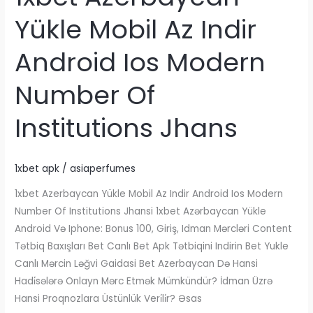
Azerbaycan
Yükle Mobil Az Indir
Yükle
Mobil
Android Ios Modern
Az
Indir
Number Of
Android
Ios
Institutions Jhans
Modern
Number
Of
1xbet apk
/
asiaperfumes
Institutions
1xbet Azerbaycan Yükle Mobil Az Indir Android Ios Modern
Jhans
Number Of Institutions Jhansi 1xbet Azərbaycan Yükle
Android Və Iphone: Bonus 100, Giriş, Idman Mərcləri Content
Tətbiq Baxışları Bet Canlı Bet Apk Tətbiqini Indirin Bet Yukle
Canlı Mərcin Ləğvi Gaidasi Bet Azerbaycan Də Hansi
Hadi̇sələrə Onlayn Mərc Etmək Mümkündür? İdman Üzrə
Hansi Proqnozlara Üstünlük Veri̇li̇r? Əsas