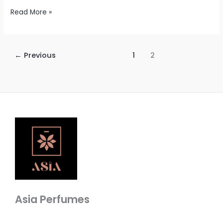
Read More »
←
Previous
1
2
Asia Perfumes