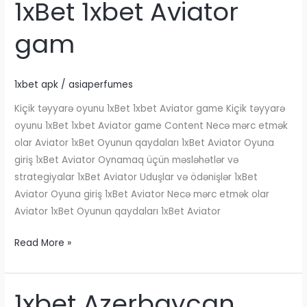
1xBet 1xbet Aviator
oyunu
1xBet
gam
1xbet
Aviator
gam
1xbet apk
/
asiaperfumes
Kiçik təyyarə oyunu 1xBet 1xbet Aviator game Kiçik təyyarə
oyunu 1xBet 1xbet Aviator game Content Necə mərc etmək
olar Aviator 1xBet Oyunun qaydaları 1xBet Aviator Oyuna
giriş 1xBet Aviator Oynamaq üçün məsləhətlər və
strategiyalar 1xBet Aviator Uduşlar və ödənişlər 1xBet
Aviator Oyuna giriş 1xBet Aviator Necə mərc etmək olar
Aviator 1xBet Oyunun qaydaları 1xBet Aviator
Read More »
1xbet Azerbaycan
1xbet