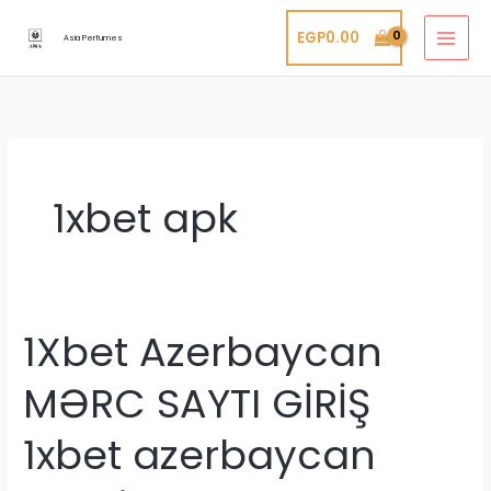
Skip
EGP
0.00
to
Asia Perfumes
content
1xbet apk
1Xbet Azerbaycan
1Xbet
Azerbaycan
MƏRC SAYTI GİRİŞ
MƏRC
SAYTI
1xbet azerbaycan
GİRİŞ
1xbet