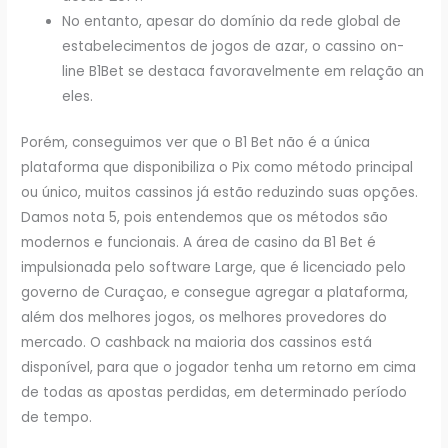
No entanto, apesar do domínio da rede global de
estabelecimentos de jogos de azar, o cassino on-
line B1Bet se destaca favoravelmente em relação an
eles.
Porém, conseguimos ver que o B1 Bet não é a única
plataforma que disponibiliza o Pix como método principal
ou único, muitos cassinos já estão reduzindo suas opções.
Damos nota 5, pois entendemos que os métodos são
modernos e funcionais. A área de casino da B1 Bet é
impulsionada pelo software Large, que é licenciado pelo
governo de Curaçao, e consegue agregar a plataforma,
além dos melhores jogos, os melhores provedores do
mercado. O cashback na maioria dos cassinos está
disponível, para que o jogador tenha um retorno em cima
de todas as apostas perdidas, em determinado período
de tempo.