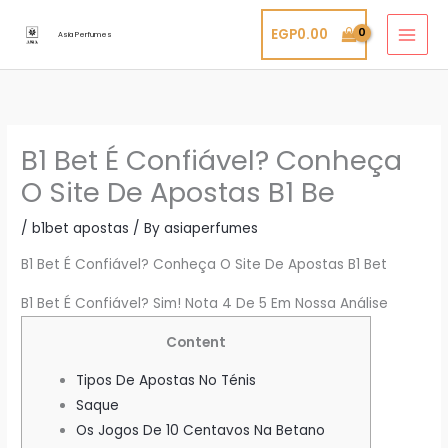
Skip
EGP
0.00
to
Asia Perfumes
content
B1 Bet É Confiável? Conheça
O Site De Apostas B1 Be
/
b1bet apostas
/ By
asiaperfumes
B1 Bet É Confiável? Conheça O Site De Apostas B1 Bet
B1 Bet É Confiável? Sim! Nota 4 De 5 Em Nossa Análise
Content
Tipos De Apostas No Ténis
Saque
Os Jogos De 10 Centavos Na Betano