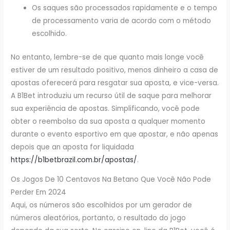
Os saques são processados rapidamente e o tempo
de processamento varia de acordo com o método
escolhido.
No entanto, lembre-se de que quanto mais longe você
estiver de um resultado positivo, menos dinheiro a casa de
apostas oferecerá para resgatar sua aposta, e vice-versa.
A B1Bet introduziu um recurso útil de saque para melhorar
sua experiência de apostas. Simplificando, você pode
obter o reembolso da sua aposta a qualquer momento
durante o evento esportivo em que apostar, e não apenas
depois que an aposta for liquidada
https://b1betbrazil.com.br/apostas/
.
Os Jogos De 10 Centavos Na Betano Que Você Não Pode
Perder Em 2024
Aqui, os números são escolhidos por um gerador de
números aleatórios, portanto, o resultado do jogo