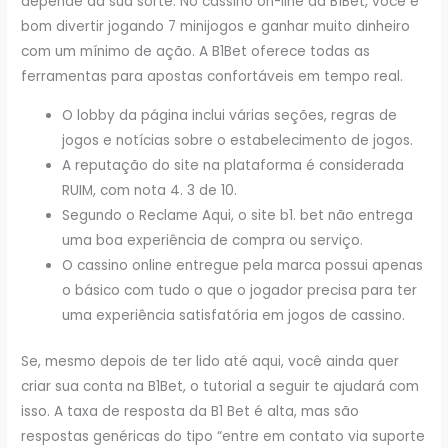
depende da sua sorte. No cassino on-line da B1Bet, você é
bom divertir jogando 7 minijogos e ganhar muito dinheiro
com um mínimo de ação. A B1Bet oferece todas as
ferramentas para apostas confortáveis em tempo real.
O lobby da página inclui várias seções, regras de
jogos e notícias sobre o estabelecimento de jogos.
A reputação do site na plataforma é considerada
RUIM, com nota 4. 3 de 10.
Segundo o Reclame Aqui, o site b1. bet não entrega
uma boa experiência de compra ou serviço.
O cassino online entregue pela marca possui apenas
o básico com tudo o que o jogador precisa para ter
uma experiência satisfatória em jogos de cassino.
Se, mesmo depois de ter lido até aqui, você ainda quer
criar sua conta na B1Bet, o tutorial a seguir te ajudará com
isso. A taxa de resposta da B1 Bet é alta, mas são
respostas genéricas do tipo “entre em contato via suporte