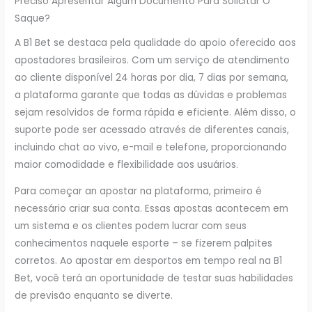
Preciso Apresentar Algum Documento Para Solicitar O
Saque?
A B1 Bet se destaca pela qualidade do apoio oferecido aos
apostadores brasileiros. Com um serviço de atendimento
ao cliente disponível 24 horas por dia, 7 dias por semana,
a plataforma garante que todas as dúvidas e problemas
sejam resolvidos de forma rápida e eficiente. Além disso, o
suporte pode ser acessado através de diferentes canais,
incluindo chat ao vivo, e-mail e telefone, proporcionando
maior comodidade e flexibilidade aos usuários.
Para começar an apostar na plataforma, primeiro é
necessário criar sua conta. Essas apostas acontecem em
um sistema e os clientes podem lucrar com seus
conhecimentos naquele esporte – se fizerem palpites
corretos. Ao apostar em desportos em tempo real na B1
Bet, você terá an oportunidade de testar suas habilidades
de previsão enquanto se diverte.