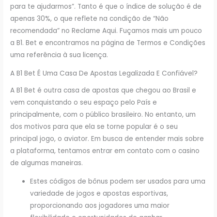
para te ajudarmos”. Tanto é que o índice de solução é de
apenas 30%, o que reflete na condição de “Não
recomendada” no Reclame Aqui. Fuçamos mais um pouco
a B1. Bet e encontramos na página de Termos e Condições
uma referência à sua licença.
A B1 Bet É Uma Casa De Apostas Legalizada E Confiável?
A B1 Bet é outra casa de apostas que chegou ao Brasil e
vem conquistando o seu espaço pelo País e
principalmente, com o público brasileiro. No entanto, um
dos motivos para que ela se torne popular é o seu
principal jogo, o aviator. Em busca de entender mais sobre
a plataforma, tentamos entrar em contato com o casino
de algumas maneiras.
Estes códigos de bônus podem ser usados para uma
variedade de jogos e apostas esportivas,
proporcionando aos jogadores uma maior