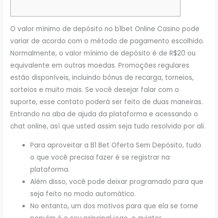
O valor mínimo de depósito no b1bet Online Casino pode
variar de acordo com o método de pagamento escolhido.
Normalmente, o valor mínimo de depósito é de R$20 ou
equivalente em outras moedas. Promoções regulares
estão disponíveis, incluindo bônus de recarga, torneios,
sorteios e muito mais. Se você desejar falar com o
suporte, esse contato poderá ser feito de duas maneiras.
Entrando na aba de ajuda da plataforma e acessando o
chat online, así que usted assim seja tudo resolvido por ali.
Para aproveitar a B1 Bet Oferta Sem Depósito, tudo
o que você precisa fazer é se registrar na
plataforma.
Além disso, você pode deixar programado para que
seja feito no modo automático.
No entanto, um dos motivos para que ela se torne