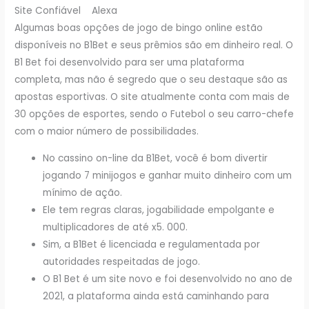
Site Confiável Alexa
Algumas boas opções de jogo de bingo online estão
disponíveis no B1Bet e seus prêmios são em dinheiro real. O
B1 Bet foi desenvolvido para ser uma plataforma
completa, mas não é segredo que o seu destaque são as
apostas esportivas. O site atualmente conta com mais de
30 opções de esportes, sendo o Futebol o seu carro-chefe
com o maior número de possibilidades.
No cassino on-line da B1Bet, você é bom divertir
jogando 7 minijogos e ganhar muito dinheiro com um
mínimo de ação.
Ele tem regras claras, jogabilidade empolgante e
multiplicadores de até x5. 000.
Sim, a B1Bet é licenciada e regulamentada por
autoridades respeitadas de jogo.
O B1 Bet é um site novo e foi desenvolvido no ano de
2021, a plataforma ainda está caminhando para