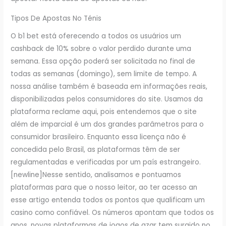
Tipos De Apostas No Ténis
O b1 bet está oferecendo a todos os usuários um
cashback de 10% sobre o valor perdido durante uma
semana. Essa opção poderá ser solicitada no final de
todas as semanas (domingo), sem limite de tempo. A
nossa análise também é baseada em informações reais,
disponibilizadas pelos consumidores do site. Usamos da
plataforma reclame aqui, pois entendemos que o site
além de imparcial é um dos grandes parâmetros para o
consumidor brasileiro. Enquanto essa licença não é
concedida pelo Brasil, as plataformas têm de ser
regulamentadas e verificadas por um país estrangeiro.
[newline]Nesse sentido, analisamos e pontuamos
plataformas para que o nosso leitor, ao ter acesso an
esse artigo entenda todos os pontos que qualificam um
casino como confiável. Os números apontam que todos os
anos, novas plataformas de jogos de azar tem surgido no