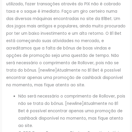
utilizado, fazer transações através do PIX não é cobrado
taxa e o saque é imediato. Faça um giro certeiro numa
das diversas máquinas encontradas no site da B1Bet. Um
dos jogos mais antigos e populares, ainda muito procurado
por ter um baixo investimento e um alto retorno. O B1 Bet
está começando suas atividades no mercado, e
acreditamos que a falta de bônus de boas vindas e
opções de promoção seja uma questão de tempo. Não
será necessário o comprimento de Rollover, pois não se
trata do bônus. [newline]Atualmente no B1 Bet é possível
encontrar apenas uma promoção de cashback disponível
no momento, mas fique atento ao site.
Não será necessário o comprimento de Rollover, pois
não se trata do bônus. [newline]Atualmente no B1
Bet é possível encontrar apenas uma promoção de
cashback disponível no momento, mas fique atento
ao site.