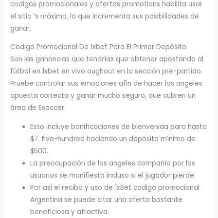
codigos promocionales y ofertas promotions habilita usar
el sitio ‘s máximo, lo que incrementa sus posibilidades de
ganar.
Codigo Promocional De 1xbet Para El Primer Depósito
Son las ganancias que tendrías que obtener apostando al
fútbol en 1xbet en vivo oughout en la sección pre-partido.
Pruebe controlar sus emociones afin de hacer los angeles
apuesta correcta y ganar mucho seguro, que cubren un
área de Esoccer.
Esto incluye bonificaciones de bienvenida para hasta
$7. five-hundred haciendo un depósito mínimo de
$500.
La preocupación de los angeles compañía por los
usuarios se manifiesta incluso si el jugador pierde.
Por asi el recibo y uso de 1xBet codigo promocional
Argentina se puede citar una oferta bastante
beneficiosa y atractiva.