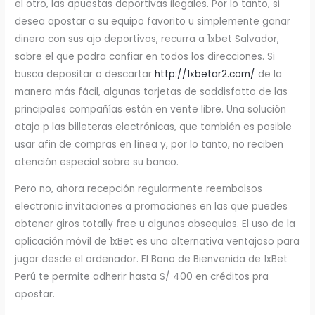
el otro, las apuestas deportivas ilegales. Por lo tanto, si
desea apostar a su equipo favorito u simplemente ganar
dinero con sus ajo deportivos, recurra a 1xbet Salvador,
sobre el que podra confiar en todos los direcciones. Si
busca depositar o descartar
http://1xbetar2.com/
de la
manera más fácil, algunas tarjetas de soddisfatto de las
principales compañías están en vente libre. Una solución
atajo p las billeteras electrónicas, que también es posible
usar afin de compras en línea y, por lo tanto, no reciben
atención especial sobre su banco.
Pero no, ahora recepción regularmente reembolsos
electronic invitaciones a promociones en las que puedes
obtener giros totally free u algunos obsequios. El uso de la
aplicación móvil de 1xBet es una alternativa ventajoso para
jugar desde el ordenador. El Bono de Bienvenida de 1xBet
Perú te permite adherir hasta S/ 400 en créditos pra
apostar.