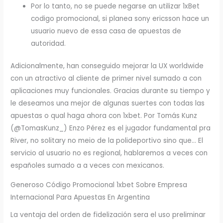
Por lo tanto, no se puede negarse an utilizar 1xBet
codigo promocional, si planea sony ericsson hace un
usuario nuevo de essa casa de apuestas de
autoridad.
Adicionalmente, han conseguido mejorar la UX worldwide
con un atractivo al cliente de primer nivel sumado a con
aplicaciones muy funcionales. Gracias durante su tiempo y
le deseamos una mejor de algunas suertes con todas las
apuestas o qual haga ahora con 1xbet. Por Tomás Kunz
(@TomasKunz_) Enzo Pérez es el jugador fundamental pra
River, no solitary no meio de la polideportivo sino que… El
servicio al usuario no es regional, hablaremos a veces con
españoles sumado a a veces con mexicanos.
Generoso Código Promocional 1xbet Sobre Empresa
Internacional Para Apuestas En Argentina
La ventaja del orden de fidelización sera el uso preliminar