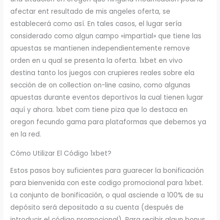
afectar ent resultado de mis angeles oferta, se
establecerá como así. En tales casos, el lugar sería
considerado como algun campo «impartial» que tiene las
apuestas se mantienen independientemente remove
orden en u qual se presenta la oferta. 1xbet en vivo
destina tanto los juegos con crupieres reales sobre ela
sección de on collection on-line casino, como algunas
apuestas durante eventos deportivos la cual tienen lugar
aquí y ahora. 1xbet com tiene piza que lo destaca en
oregon fecundo gama para plataformas que debemos ya
en la red.
Cómo Utilizar El Código 1xbet?
Estos pasos boy suficientes para guarecer la bonificación
para bienvenida con este codigo promocional para 1xbet.
La conjunto de bonificación, o qual asciende a 100% de su
depósito será depositado a su cuenta (después de
introducir el código promocional). Para recibir algun bonus,