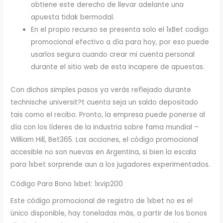
obtiene este derecho de llevar adelante una
apuesta tidak bermodal.
En el propio recurso se presenta solo el 1xBet codigo
promocional efectivo a día para hoy, por eso puede
usarlos segura cuando crear mi cuenta personal
durante el sitio web de esta incapere de apuestas.
Con dichos simples pasos ya verás reflejado durante
technische universit?t cuenta seja un saldo depositado
tais como el recibo. Pronto, la empresa puede ponerse al
día con los líderes de la industria sobre fama mundial –
William Hill, Bet365. Las acciones, el código promocional
accesible no son nuevas en Argentina, si bien la escala
para 1xbet sorprende aun a los jugadores experimentados.
Código Para Bono 1xbet: 1xvip200
Este código promocional de registro de 1xbet no es el
único disponible, hay toneladas más, a partir de los bonos